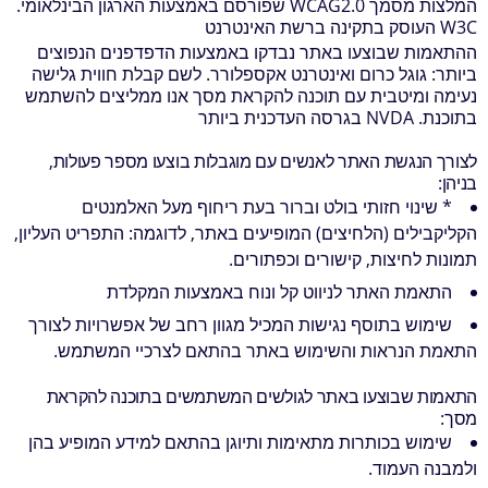
המלצות מסמך WCAG2.0 שפורסם באמצעות הארגון הבינלאומי.
הוסף קו תחתון לקישורים
format_underlined
W3C העוסק בתקינה ברשת האינטרנט
סמן קישורים
font_download
ההתאמות שבוצעו באתר נבדקו באמצעות הדפדפנים הנפוצים
ביותר: גוגל כרום ואינטרנט אקספלורר. לשם קבלת חווית גלישה
לאפס
נעימה ומיטבית עם תוכנה להקראת מסך אנו ממליצים להשתמש
cached
את
בתוכנת. NVDA בגרסה העדכנית ביותר
כל
האפשרויות
לצורך הנגשת האתר לאנשים עם מוגבלות בוצעו מספר פעולות,
בניהן:
* שינוי חזותי בולט וברור בעת ריחוף מעל האלמנטים
הקליקבילים (הלחיצים) המופיעים באתר, לדוגמה: התפריט העליון,
תמונות לחיצות, קישורים וכפתורים.
התאמת האתר לניווט קל ונוח באמצעות המקלדת
שימוש בתוסף נגישות המכיל מגוון רחב של אפשרויות לצורך
התאמת הנראות והשימוש באתר בהתאם לצרכיי המשתמש.
התאמות שבוצעו באתר לגולשים המשתמשים בתוכנה להקראת
מסך:
שימוש בכותרות מתאימות ותיוגן בהתאם למידע המופיע בהן
ולמבנה העמוד.