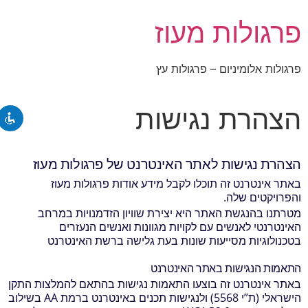
פרגולות מעוז
פרגולות אלומיניום – פרגולות עץ
השבת את ההבזקים
visibility_off
סמן כותרות
title
הצהרת נגישות
צבע רקע
settings
זום (הקטנה)
zoom_out
הצהרת נגישות לאתר האינטרנט של פרגולות מעוז
זום (הגדלה)
zoom_in
באתר אינטרנט זה תוכלו לקבל מידע אודות פרגולות מעוז
הקטנת גופן
והפרויקטים שלה.
remove_circle_outline
מטרתנו בהנגשת האתר היא יצירת שוויון הזדמנויות במרחב
הגדלת גופן
add_circle_outline
האינטרנטי לאנשים עם לקויות מגוונות ואנשים הנעזרים
בטכנולוגיות מסייעות שונות בעת גלישה ברשת האינטרנט
גופן קריא
spellcheck
ניגודיות בהירה
התאמות הנגישות באתר האינטרנט
brightness_high
באתר אינטרנט זה בוצעו התאמות נגישות בהתאם להמלצות התקן
ניגודיות כהה
brightness_low
הישראלי (ת”י 5568) ולנגישות תכנים באינטרנט ברמת AA בשילוב